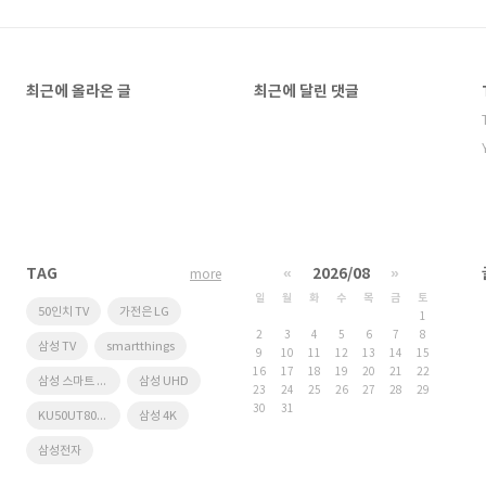
최근에 올라온 글
최근에 달린 댓글
TAG
«
2026/08
»
more
일
월
화
수
목
금
토
50인치 TV
가전은 LG
1
2
3
4
5
6
7
8
삼성 TV
smartthings
9
10
11
12
13
14
15
16
17
18
19
20
21
22
삼성 스마트 리모컨
삼성 UHD
23
24
25
26
27
28
29
30
31
KU50UT8070F
삼성 4K
삼성전자