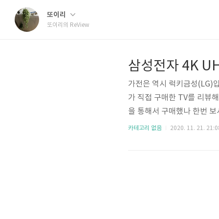
또이리
또이리의 ReView
삼성전자 4K UHD
가전은 역시 럭키금성(LG)입
가 직접 구매한 TV를 리뷰
을 통해서 구매했나 한번 보
편해하지 않으셨으면 좋겠습니
카테고리 없음
2020. 11. 21. 21:0
반 기업체에 근무하는 평범한
보니 대형가전을 구매할 때 
구매하느냐, 고가의 제품을 
이즈인가, 뭐 이런 생각들로 